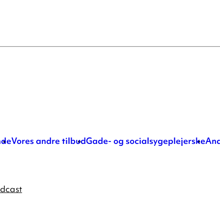
nde
Vores andre tilbud
Gade- og socialsygeplejerske
And
odcast