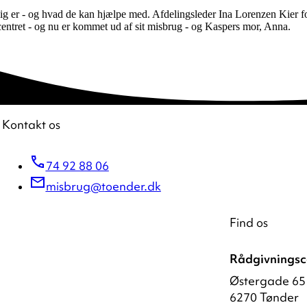
lig er - og hvad de kan hjælpe med. Afdelingsleder Ina Lorenzen Kier
ntret - og nu er kommet ud af sit misbrug - og Kaspers mor, Anna.
Kontakt os
74 92 88 06
misbrug@toender.dk
Find os
Rådgivningsc
Østergade 65
6270 Tønder