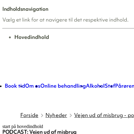
Indholdsnavigation
Vælg et link for at navigere til det respektive indhold.
gå til
Hovedindhold
Book tid
Om os
Online behandling
Alkohol
Stof
Pårøre
Forside
Nyheder
Vejen ud af misbrug - p
start på hovedindhold
PODCAST: Vejen ud af misbrug
senest opdateret 16. april 2026