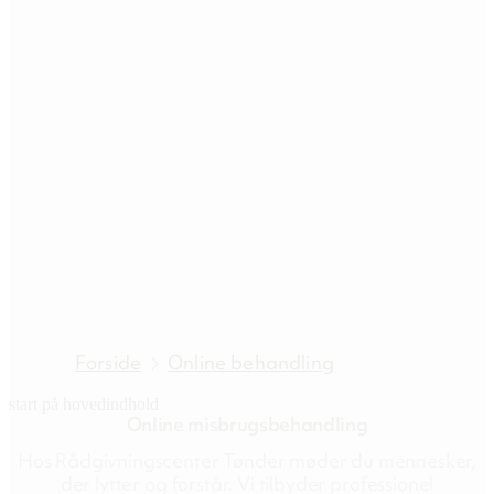
Forside
Online behandling
start på hovedindhold
Online misbrugsbehandling
senest opdateret 16. februar 2026
Hos Rådgivningscenter Tønder møder du mennesker,
der lytter og forstår. Vi tilbyder professionel