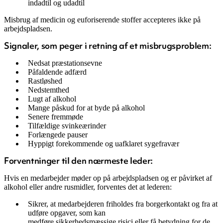
indadtil og udadtil
Misbrug af medicin og euforiserende stoffer accepteres ikke på
arbejdspladsen.
Signaler, som peger i retning af et misbrugsproblem:
Nedsat præstationsevne
Påfaldende adfærd
Rastløshed
Nedstemthed
Lugt af alkohol
Mange påskud for at byde på alkohol
Senere fremmøde
Tilfældige svinkeærinder
Forlængede pauser
Hyppigt forekommende og uafklaret sygefravær
Forventninger til den nærmeste leder:
Hvis en medarbejder møder op på arbejdspladsen og er påvirket af
alkohol eller andre rusmidler, forventes det at lederen:
Sikrer, at medarbejderen friholdes fra borgerkontakt og fra at
udføre opgaver, som kan
medføre sikkerhedsmæssige risici eller få betydning for de