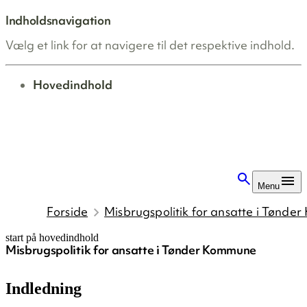
Indholdsnavigation
Vælg et link for at navigere til det respektive indhold.
gå til
Hovedindhold
Menu
Forside
Misbrugspolitik for ansatte i Tønd
start på hovedindhold
Misbrugspolitik for ansatte i Tønder Kommune
senest opdateret 20. juni 2025
Indledning