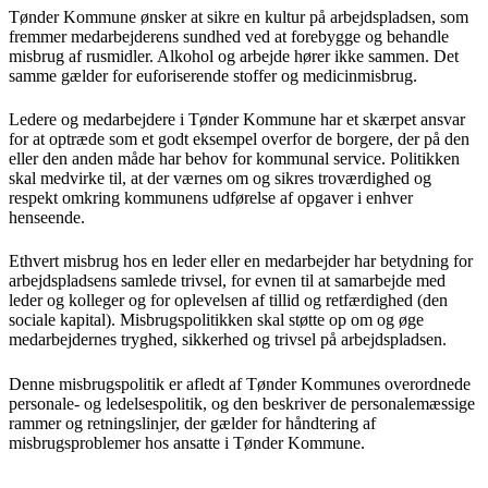
Tønder Kommune ønsker at sikre en kultur på arbejdspladsen, som
fremmer medarbejderens sundhed ved at forebygge og behandle
misbrug af rusmidler. Alkohol og arbejde hører ikke sammen. Det
samme gælder for euforiserende stoffer og medicinmisbrug.
Ledere og medarbejdere i Tønder Kommune har et skærpet ansvar
for at optræde som et godt eksempel overfor de borgere, der på den
eller den anden måde har behov for kommunal service. Politikken
skal medvirke til, at der værnes om og sikres troværdighed og
respekt omkring kommunens udførelse af opgaver i enhver
henseende.
Ethvert misbrug hos en leder eller en medarbejder har betydning for
arbejdspladsens samlede trivsel, for evnen til at samarbejde med
leder og kolleger og for oplevelsen af tillid og retfærdighed (den
sociale kapital). Misbrugspolitikken skal støtte op om og øge
medarbejdernes tryghed, sikkerhed og trivsel på arbejdspladsen.
Denne misbrugspolitik er afledt af Tønder Kommunes overordnede
personale- og ledelsespolitik, og den beskriver de personalemæssige
rammer og retningslinjer, der gælder for håndtering af
misbrugsproblemer hos ansatte i Tønder Kommune.