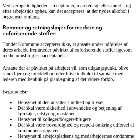
Ved særlige lejligheder – receptioner, mærkedage eller andet – og
efter arbejdstids ophør, kan det accepteres, at der nydes alkohol i
begrænset omfang.
Rammer og retningslinjer for medicin og
euforiserende stoffer:
Tønder Kommune accepterer ikke, at ansatte under udførelse af
deres arbejde fremtræder påvirket af euforiserende stoffer ligesom
medicinmisbrug er uacceptabelt.
Ansatte der er påvirket på arbejdet vil, som udgangspunkt, blive
sendt hjem og umiddelbart efter blive indkaldt til samtale med
lederen med henblik på planlægning af det videre forløb.
Begrundelse:
Hensynet til den ansattes sundhed og trivsel
Der skal være sikkerhed i anvendelse og betjening af
køretøjer, udstyr og maskiner
Hensynet til kolleger/borgere/brugere
Der skal være troværdighed og respekt omkring udførsel af
kommunens opgaver
Hensynet til arbejdspladsens og medarbejdernes omdømme