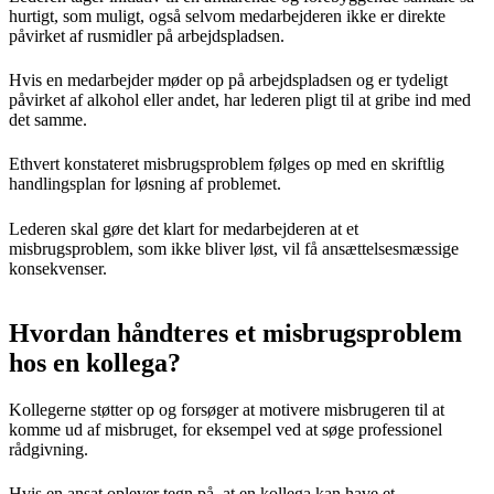
hurtigt, som muligt, også selvom medarbejderen ikke er direkte
påvirket af rusmidler på arbejdspladsen.
Hvis en medarbejder møder op på arbejdspladsen og er tydeligt
påvirket af alkohol eller andet, har lederen pligt til at gribe ind med
det samme.
Ethvert konstateret misbrugsproblem følges op med en skriftlig
handlingsplan for løsning af problemet.
Lederen skal gøre det klart for medarbejderen at et
misbrugsproblem, som ikke bliver løst, vil få ansættelsesmæssige
konsekvenser.
Hvordan håndteres et misbrugsproblem
hos en kollega?
Kollegerne støtter op og forsøger at motivere misbrugeren til at
komme ud af misbruget, for eksempel ved at søge professionel
rådgivning.
Hvis en ansat oplever tegn på, at en kollega kan have et