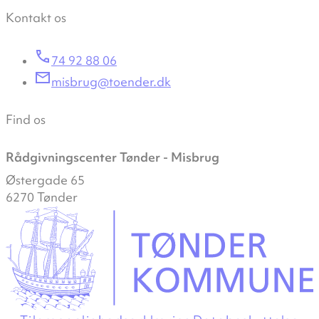
Kontakt os
74 92 88 06
misbrug@toender.dk
Find os
Rådgivningscenter Tønder - Misbrug
Østergade 65
6270 Tønder