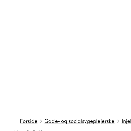
Forside
Gade- og socialsygeplejerske
Inje